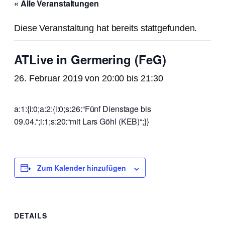
« Alle Veranstaltungen
Diese Veranstaltung hat bereits stattgefunden.
ATLive in Germering (FeG)
26. Februar 2019 von 20:00
bis
21:30
a:1:{i:0;a:2:{i:0;s:26:“Fünf Dienstage bis
09.04.“;i:1;s:20:“mit Lars Göhl (KEB)“;}}
Zum Kalender hinzufügen
DETAILS