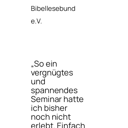
Bibellesebund
e.V.
„So ein
vergnügtes
und
spannendes
Seminar hatte
ich bisher
noch nicht
erlebt. Einfach