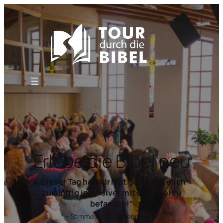
Erlebe die Bibel neu
„Dieser Tag hat mir Mut gemacht, mich
zukünftig intensiver mit der Bibel zu
befassen!“
– Stimme einer Teilnehmerin –