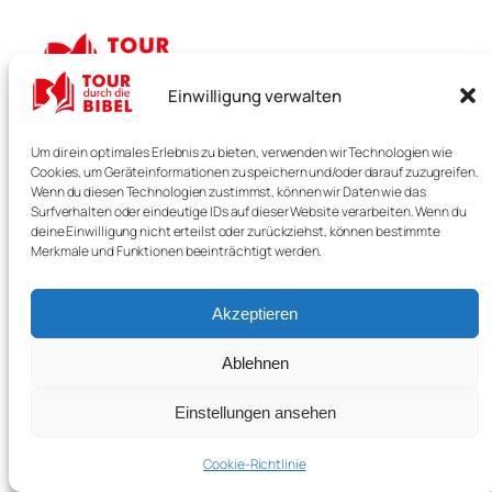
Einwilligung verwalten
TOUR durch die BIBEL
Um dir ein optimales Erlebnis zu bieten, verwenden wir Technologien wie
Cookies, um Geräteinformationen zu speichern und/oder darauf zuzugreifen.
Verstehen. Bewegen. Erleben.
Wenn du diesen Technologien zustimmst, können wir Daten wie das
Surfverhalten oder eindeutige IDs auf dieser Website verarbeiten. Wenn du
deine Einwilligung nicht erteilst oder zurückziehst, können bestimmte
Merkmale und Funktionen beeinträchtigt werden.
Start
Unterstützen
Impressum
Termine
Akzeptieren
Datenschutz
Anfragen
Kontakt
Befreundete Werke
Ablehnen
Einstellungen ansehen
Design und Umsetzung:
crossworks IT
Cookie-Richtlinie