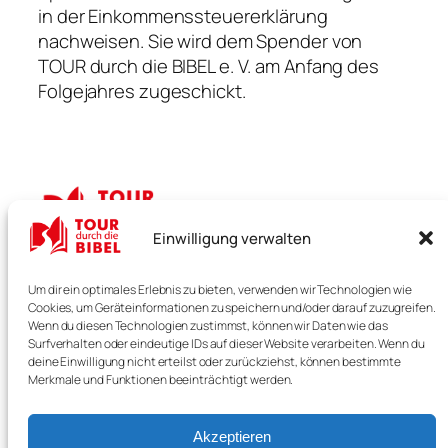
in der Einkommenssteuererklärung
nachweisen. Sie wird dem Spender von
TOUR durch die BIBEL e. V. am Anfang des
Folgejahres zugeschickt.
Einwilligung verwalten
TOUR durch die BIBEL
Um dir ein optimales Erlebnis zu bieten, verwenden wir Technologien wie
Cookies, um Geräteinformationen zu speichern und/oder darauf zuzugreifen.
Verstehen. Bewegen. Erleben.
Wenn du diesen Technologien zustimmst, können wir Daten wie das
Surfverhalten oder eindeutige IDs auf dieser Website verarbeiten. Wenn du
deine Einwilligung nicht erteilst oder zurückziehst, können bestimmte
Merkmale und Funktionen beeinträchtigt werden.
Start
Unterstützen
Impressum
Termine
Akzeptieren