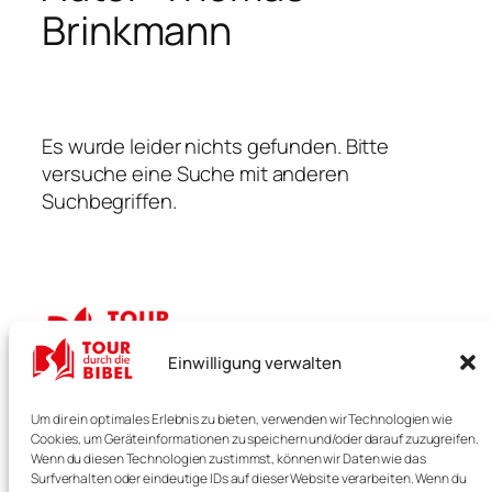
Brinkmann
Es wurde leider nichts gefunden. Bitte
versuche eine Suche mit anderen
Suchbegriffen.
Einwilligung verwalten
TOUR durch die BIBEL
Um dir ein optimales Erlebnis zu bieten, verwenden wir Technologien wie
Cookies, um Geräteinformationen zu speichern und/oder darauf zuzugreifen.
Verstehen. Bewegen. Erleben.
Wenn du diesen Technologien zustimmst, können wir Daten wie das
Surfverhalten oder eindeutige IDs auf dieser Website verarbeiten. Wenn du