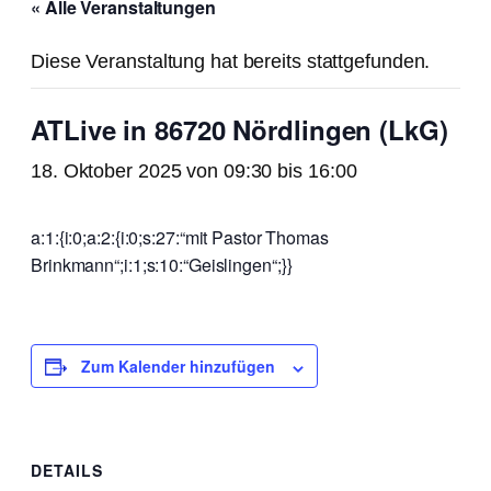
« Alle Veranstaltungen
Diese Veranstaltung hat bereits stattgefunden.
ATLive in 86720 Nördlingen (LkG)
18. Oktober 2025 von 09:30
bis
16:00
a:1:{i:0;a:2:{i:0;s:27:“mit Pastor Thomas
Brinkmann“;i:1;s:10:“Geislingen“;}}
Zum Kalender hinzufügen
DETAILS