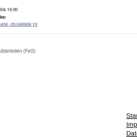
 bis 16:00
te:
3406,-35.049906,15
lbisrieden (FeG)
Sta
Im
Dat