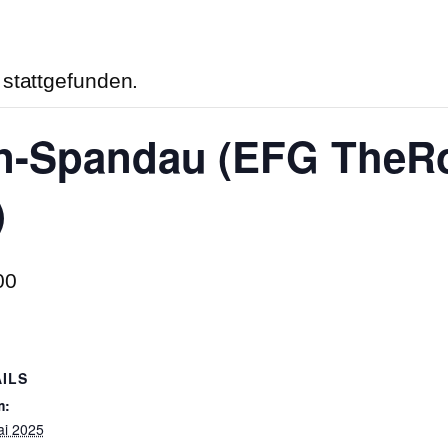
 stattgefunden.
lin-Spandau (EFG TheR
)
00
ILS
m:
ai 2025