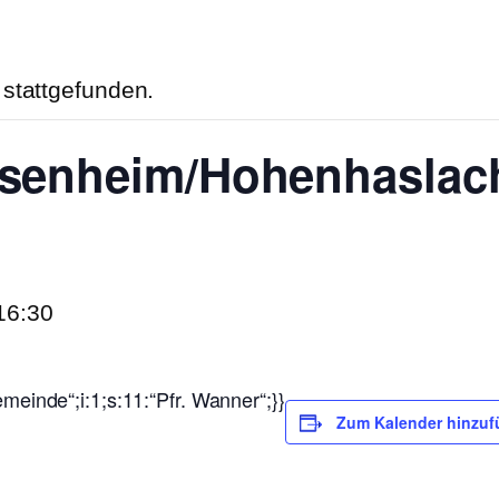
 stattgefunden.
hsenheim/Hohenhaslach
16:30
emeinde“;i:1;s:11:“Pfr. Wanner“;}}
Zum Kalender hinzuf