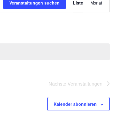
Veranstaltungen suchen
Liste
Monat
Ansichten-
Navigation
Nächste
Veranstaltungen
Kalender abonnieren