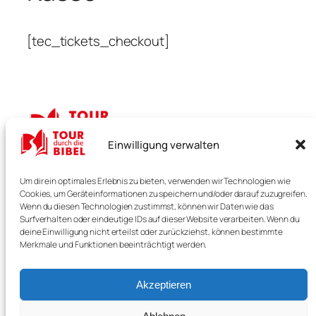
[tec_tickets_checkout]
Einwilligung verwalten
TOUR durch die BIBEL
Um dir ein optimales Erlebnis zu bieten, verwenden wir Technologien wie
Cookies, um Geräteinformationen zu speichern und/oder darauf zuzugreifen.
Verstehen. Bewegen. Erleben.
Wenn du diesen Technologien zustimmst, können wir Daten wie das
Surfverhalten oder eindeutige IDs auf dieser Website verarbeiten. Wenn du
deine Einwilligung nicht erteilst oder zurückziehst, können bestimmte
Merkmale und Funktionen beeinträchtigt werden.
Start
Unterstützen
Impressum
Termine
Akzeptieren
Datenschutz
Anfragen
Kontakt
Befreundete Werke